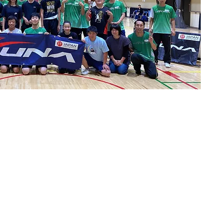
LAマイスター株式会社
info@la-meister.com
本社・下野工場（栃木県下野市柴290-1）​
小山事務所・工場（栃木県小山市犬塚998-80）