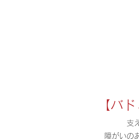
LAマイスター株式会社
LA MEISTER CO., LTD
【​バ
​
障がいの