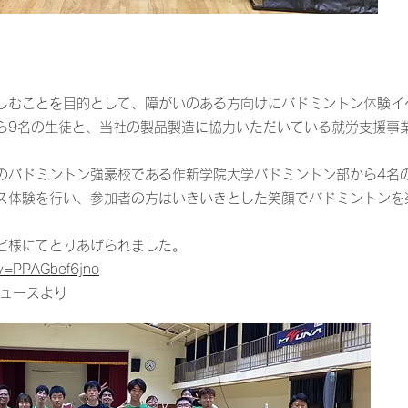
しむことを目的として、障がいのある方向けにバドミントン体験イ
から9名の生徒と、当社の製品製造に協力いただいている就労支援事
のバドミントン強豪校である作新学院大学バドミントン部から4名
ス体験を行い、参加者の方はいきいきとした笑顔でバドミントンを
ビ様にてとりあげられました。
?v=PPAGbef6jno
ニュースより